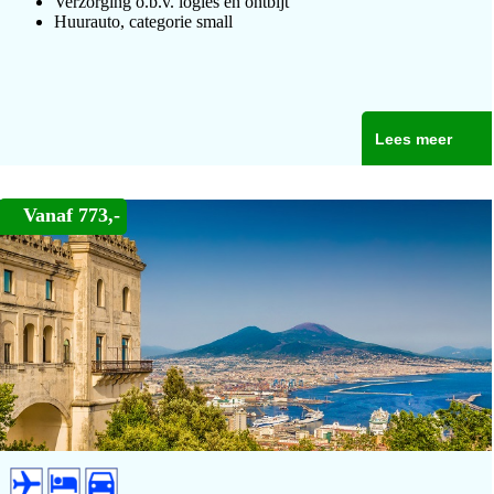
Verzorging o.b.v. logies en ontbijt
Huurauto, categorie small
Lees meer
Vanaf 773,-