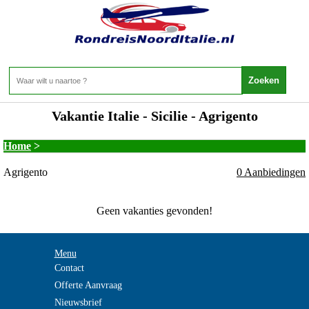
Vakantie Italie - Sicilie - Agrigento
Home
>
Agrigento
0 Aanbiedingen
Geen vakanties gevonden!
Menu
Contact
Offerte Aanvraag
Nieuwsbrief