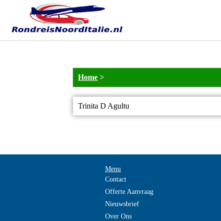
Home
>
Trinita D Agultu
Menu
Contact
Offerte Aanvraag
Nieuwsbrief
Over Ons