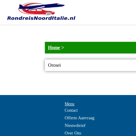
Home
>
Orosei
Menu
Contact
Offerte Aanvraag
Nieuwsbrief
Over Ons