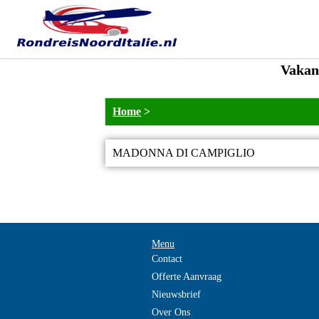
Vaka
Home
>
MADONNA DI CAMPIGLIO
Menu
Contact
Offerte Aanvraag
Nieuwsbrief
Over Ons