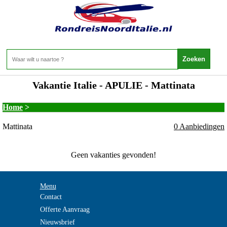
Vakantie Italie - APULIE - Mattinata
Home
>
Mattinata
0 Aanbiedingen
Geen vakanties gevonden!
Menu
Contact
Offerte Aanvraag
Nieuwsbrief