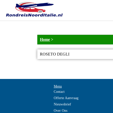
Home
>
ROSETO DEGLI
Menu
Contact
Offerte Aanvraag
Nieuwsbrief
Over Ons